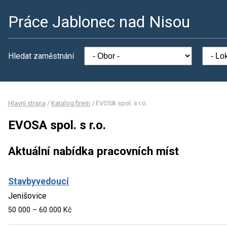
Práce Jablonec nad Nisou
Hledat zaměstnání
Hlavní strana
/
Katalog firem
/
EVOSA spol. s r.o.
EVOSA spol. s r.o.
Aktuální nabídka pracovních míst
Stavbyvedoucí
Jenišovice
50 000 – 60 000 Kč