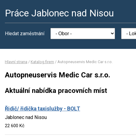
Práce Jablonec nad Nisou
Hledat zaměstnání
Hlavní strana
/
Katalog firem
/
Autopneuservis Medic Car s.r.o.
Autopneuservis Medic Car s.r.o.
Aktuální nabídka pracovních míst
Řidič/ řidička taxislužby - BOLT
Jablonec nad Nisou
22 600 Kč