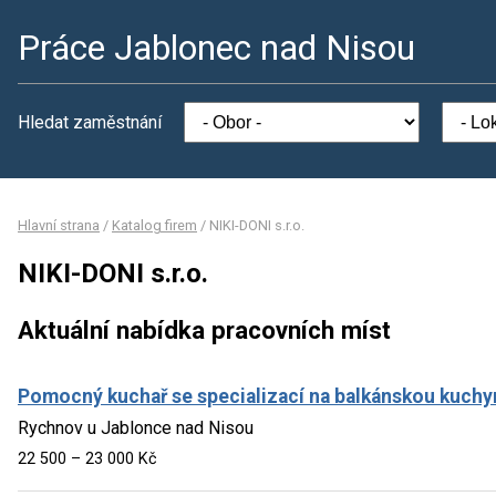
Práce Jablonec nad Nisou
Hledat zaměstnání
Hlavní strana
/
Katalog firem
/
NIKI-DONI s.r.o.
NIKI-DONI s.r.o.
Aktuální nabídka pracovních míst
Pomocný kuchař se specializací na balkánskou kuchy
Rychnov u Jablonce nad Nisou
22 500 – 23 000 Kč