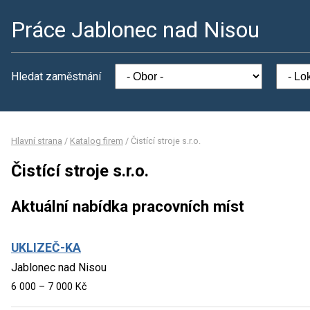
Práce Jablonec nad Nisou
Hledat zaměstnání
Hlavní strana
/
Katalog firem
/
Čistící stroje s.r.o.
Čistící stroje s.r.o.
Aktuální nabídka pracovních míst
UKLIZEČ-KA
Jablonec nad Nisou
6 000 – 7 000 Kč