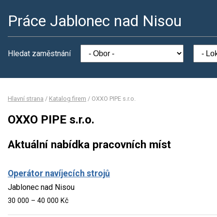
Práce Jablonec nad Nisou
Hledat zaměstnání
Hlavní strana
/
Katalog firem
/
OXXO PIPE s.r.o.
OXXO PIPE s.r.o.
Aktuální nabídka pracovních míst
Operátor navíjecích strojů
Jablonec nad Nisou
30 000 – 40 000 Kč