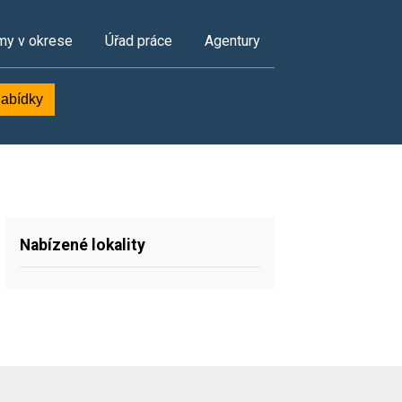
my v okrese
Úřad práce
Agentury
nabídky
Nabízené lokality