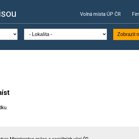
isou
Volná místa ÚP ČR
Fir
Zobrazit 
íst
dku.