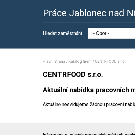
Práce Jablonec nad N
Hledat zaměstnání
Hlavní strana
/
Katalog firem
/
CENTRFOOD s.r.o.
CENTRFOOD s.r.o.
Aktuální nabídka pracovních m
Aktuálně neevidujeme žádnou pracovní nabí