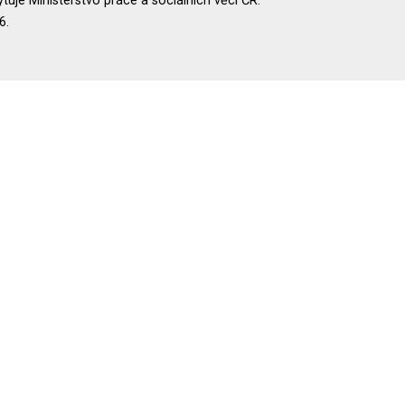
uje Ministerstvo práce a sociálních věcí ČR.
6.