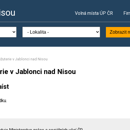
isou
Volná místa ÚP ČR
Fir
Zobrazit 
ižuterie v Jablonci nad Nisou
rie v Jablonci nad Nisou
íst
dku.