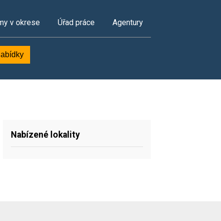
my v okrese
Úřad práce
Agentury
nabídky
Nabízené lokality