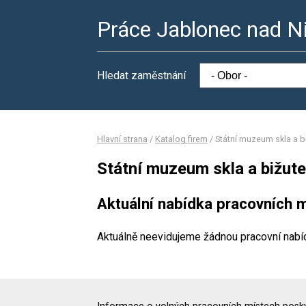
Práce Jablonec nad N
Hledat zaměstnání
Hlavní strana
/
Katalog firem
/
Státní muzeum skla a b
Státní muzeum skla a bižute
Aktuální nabídka pracovních m
Aktuálně neevidujeme žádnou pracovní nabí