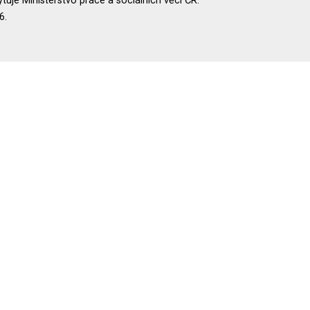
uje Ministerstvo práce a sociálních věcí ČR.
6.