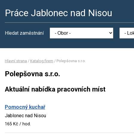
Práce Jablonec nad Nisou
Hledat zaměstnání
Hlavní strana
/
Katalog firem
/
Polepšovna s.r.o.
Polepšovna s.r.o.
Aktuální nabídka pracovních míst
Pomocný kuchař
Jablonec nad Nisou
165 Kč / hod.