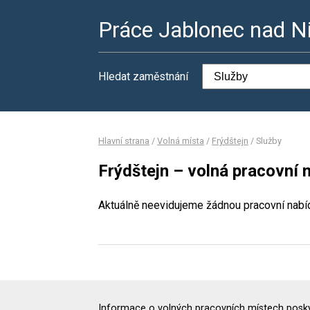
Práce Jablonec nad N
Hledat zaměstnání
Hlavní strana
/
Volná místa
/
Frýdštejn
/
Služby
Frýdštejn – volná pracovní 
Aktuálně neevidujeme žádnou pracovní nabí
Informace o volných pracovních místech poskyt