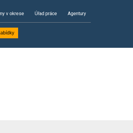
my v okrese
Úřad práce
Agentury
nabídky