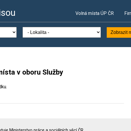
isou
Volná místa ÚP ČR
Fir
Zobrazit 
místa v oboru Služby
dku.
uje Ministerstvo práce a sociálních věcí ČR.