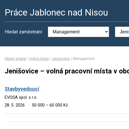
Práce Jablonec nad Nisou
Hledat zaměstnání
Hlavní strana
/
Volná místa
/
Jenišovice
/
Management
Jenišovice – volná pracovní místa v 
Stavbyvedoucí
EVOSA spol. s r.o.
28. 5. 2026
·
50 000 – 60 000 Kč