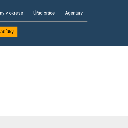
my v okrese
Úřad práce
Agentury
nabídky