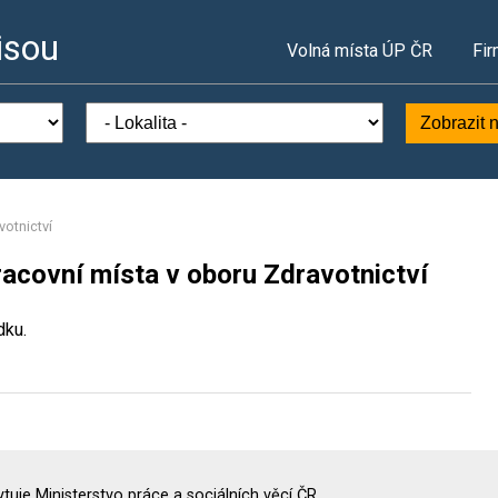
isou
Volná místa ÚP ČR
Fir
Zobrazit 
votnictví
acovní místa v oboru Zdravotnictví
dku.
uje Ministerstvo práce a sociálních věcí ČR.