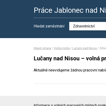
Práce Jablonec nad N
Hledat zaměstnání
Hlavní strana
/
Volná místa
/
Lučany nad Nisou
/
Zdra
Lučany nad Nisou – volná pr
Aktuálně neevidujeme žádnou pracovní nabí
Informace o volných pracovních místech poskyt