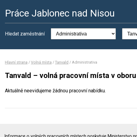
Práce Jablonec nad Nisou
Hledat zaměstnání
Hlavní strana
/
Volná místa
/
Tanvald
/
Administrativa
Tanvald – volná pracovní místa v oboru
Aktuálně neevidujeme žádnou pracovní nabídku.
Informace o volných pracovních místech poskytuje Ministerstvo pr