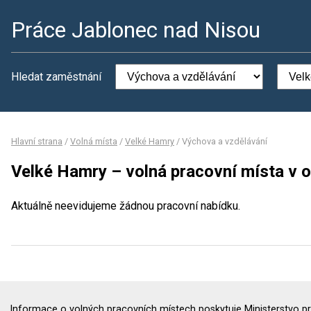
Práce Jablonec nad Nisou
Hledat zaměstnání
Hlavní strana
/
Volná místa
/
Velké Hamry
/
Výchova a vzdělávání
Velké Hamry – volná pracovní místa v 
Aktuálně neevidujeme žádnou pracovní nabídku.
Informace o volných pracovních místech poskytuje Ministerstvo pr