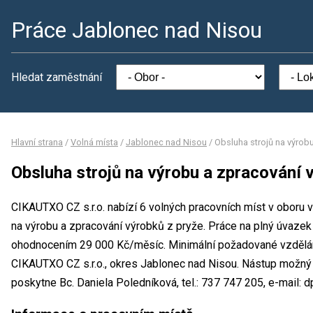
Práce Jablonec nad Nisou
Hledat zaměstnání
Hlavní strana
/
Volná místa
/
Jablonec nad Nisou
/
Obsluha strojů na výrob
Obsluha strojů na výrobu a zpracování 
CIKAUTXO CZ s.r.o. nabízí 6 volných pracovních míst v oboru 
na výrobu a zpracování výrobků z pryže. Práce na plný úvaze
ohodnocením 29 000 Kč/měsíc. Minimální požadované vzdělání
CIKAUTXO CZ s.r.o., okres Jablonec nad Nisou. Nástup možný 
poskytne Bc. Daniela Poledníková, tel.: 737 747 205, e-mail: