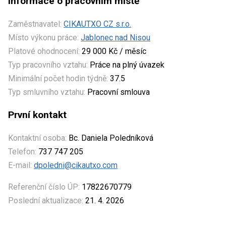
Informace o pracovním místě
Zaměstnavatel:
CIKAUTXO CZ s.r.o.
Místo výkonu práce:
Jablonec nad Nisou
Platové ohodnocení:
29 000 Kč / měsíc
Typ pracovního vztahu:
Práce na plný úvazek
Minimální počet hodin týdně:
37.5
Typ smluvního vztahu:
Pracovní smlouva
První kontakt
Kontaktní osoba:
Bc. Daniela Poledníková
Telefon:
737 747 205
E-mail:
dpoledni@cikautxo.com
Referenční číslo ÚP:
17822670779
Poslední aktualizace:
21. 4. 2026