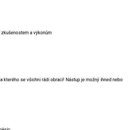
ící zkušenostem a výkonům
na kterého se všichni rádi obrací! Nástup je možný ihned nebo
měsíc