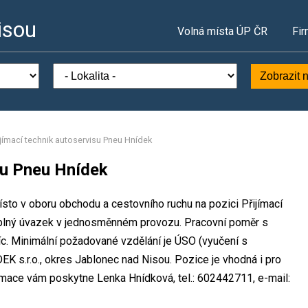
isou
Volná místa ÚP ČR
Fir
Zobrazit 
ijímací technik autoservisu Pneu Hnídek
su Pneu Hnídek
sto v oboru obchodu a cestovního ruchu na pozici Přijímací
 plný úvazek v jednosměnném provozu. Pracovní poměr s
. Minimální požadované vzdělání je ÚSO (vyučení s
K s.r.o., okres Jablonec nad Nisou. Pozice je vhodná i pro
rmace vám poskytne Lenka Hnídková, tel.: 602442711, e-mail: