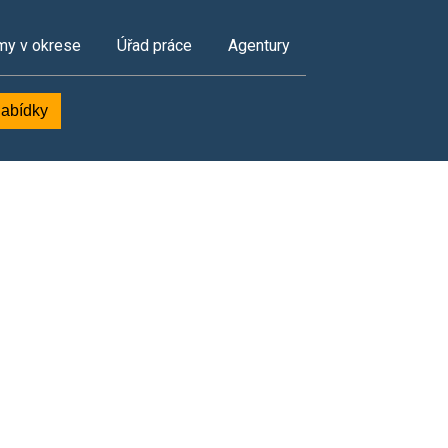
my v okrese
Úřad práce
Agentury
nabídky