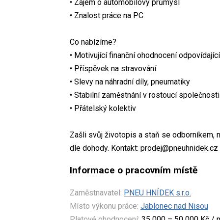
• Zájem o automobilový průmysl
• Znalost práce na PC
Co nabízíme?
• Motivující finanční ohodnocení odpovídaj
• Příspěvek na stravování
• Slevy na náhradní díly, pneumatiky
• Stabilní zaměstnání v rostoucí společnosti
• Přátelský kolektiv
Zašli svůj životopis a staň se odborníkem, 
dle dohody. Kontakt: prodej@pneuhnidek.cz
Informace o pracovním místě
Zaměstnavatel:
PNEU HNÍDEK s.r.o.
Místo výkonu práce:
Jablonec nad Nisou
Platové ohodnocení:
35 000 – 50 000 Kč / 