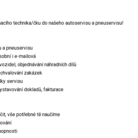
macího technika/čku do našeho autoservisu a pneuservisu!
u a pneuservisu
sobní i e-mailová
vozidel, objednávání náhradních dílů
schvalování zakázek
íky servisu
ystavování dokladů, fakturace
učit, vše potřebné tě naučíme
pování
hopnosti