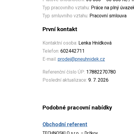
Typ pracovního vztahu:
Práce na plný úvaze
Typ smluvního vztahu:
Pracovní smlouva
První kontakt
Kontaktní osoba:
Lenka Hnídková
Telefon:
602442711
E-mail:
prodej@pneuhnidek.cz
Referenční číslo ÚP:
17882270780
Poslední aktualizace:
9. 7. 2026
Podobné pracovní nabídky
Obchodní referent
TECHNOSKLO s.r.o. – Držkov