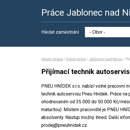
Práce Jablonec nad N
Hledat zaměstnání
Hlavní strana
/
Volná místa
/
Jablonec nad Nisou
/
Př
Přijímací technik autoservi
PNEU HNÍDEK s.r.o. nabízí volné pracovní mí
technik autoservisu Pneu Hnídek. Práce na
ohodnocením od 35 000 do 50 000 Kč/měsíc
maturitou). Místem pracoviště je PNEU HNÍDE
absolventy. Nástup možný ihned. Další info
prodej@pneuhnidek.cz.