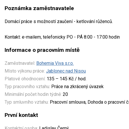
Poznámka zaměstnavatele
Domácí práce s možností zaučení - ketlování růženců.
Kontakt: e-mailem, telefonicky PO - PÁ 8:00 - 17:00 hodin
Informace o pracovním místě
Zaměstnavatel:
Bohemia Viva s.r.o.
Místo výkonu práce:
Jablonec nad Nisou
Platové ohodnocení:
135 – 145 Kč / hod.
Typ pracovního vztahu:
Práce na zkrácený úvazek
Minimální počet hodin týdně:
20
Typ smluvního vztahu:
Pracovní smlouva, Dohoda o pracovní č
První kontakt
Kontaktní osoba:
Ladislav Černý