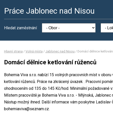
Práce Jablonec nad Nisou
Hledat zaměstnání
Hlavní strana
/
Volná místa
/
Jablonec nad Nisou
/
Domácí dělnice ketlován
Domácí dělnice ketlování růženců
Bohemia Viva s.r.o. nabízí 15 volných pracovních míst v oboru
ketlování růženců. Práce na zkrácený úvazek . Pracovní pomě
ohodnocením od 135 do 145 Kč/hod. Minimální požadované vzdě
Místem pracoviště je Bohemia Viva s.r.o. - Mlýnská, Jablonec
Nástup možný ihned. Další informace vám poskytne Ladislav Čer
bohemiaviva@seznam.cz.