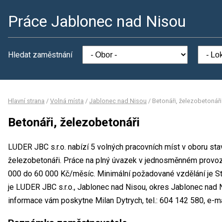
Práce Jablonec nad Nisou
Hledat zaměstnání
Hlavní strana
/
Volná místa
/
Jablonec nad Nisou
/
Betonáři, železobetonáři
Betonáři, železobetonáři
LUDER JBC s.r.o. nabízí 5 volných pracovních míst v oboru stav
železobetonáři. Práce na plný úvazek v jednosměnném provo
000 do 60 000 Kč/měsíc. Minimální požadované vzdělání je St
je LUDER JBC s.r.o., Jablonec nad Nisou, okres Jablonec nad 
informace vám poskytne Milan Dytrych, tel.: 604 142 580, e-m