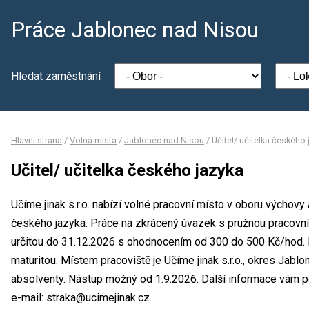
Práce Jablonec nad Nisou
Hledat zaměstnání
Hlavní strana
/
Volná místa
/
Jablonec nad Nisou
/
Učitel/ učitelka českého
Učitel/ učitelka českého jazyka
Učíme jinak s.r.o. nabízí volné pracovní místo v oboru výchovy 
českého jazyka. Práce na zkrácený úvazek s pružnou pracovn
určitou do 31.12.2026 s ohodnocením od 300 do 500 Kč/hod. 
maturitou. Místem pracoviště je Učíme jinak s.r.o., okres Jabl
absolventy. Nástup možný od 1.9.2026. Další informace vám po
e-mail: straka@ucimejinak.cz.