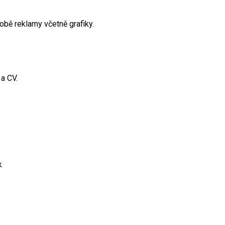
bě reklamy včetně grafiky.
a CV.
k