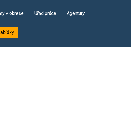
my v okrese
Úřad práce
Agentury
nabídky