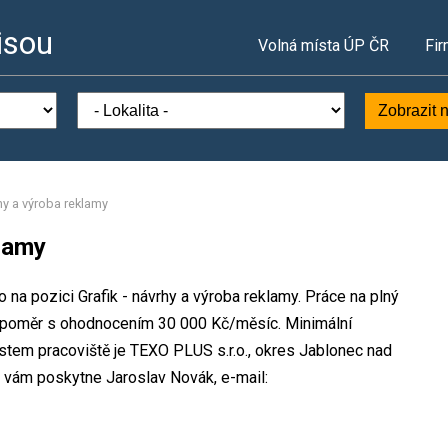
isou
Volná místa ÚP ČR
Fir
Zobrazit 
rhy a výroba reklamy
klamy
 na pozici Grafik - návrhy a výroba reklamy. Práce na plný
í poměr s ohodnocením 30 000 Kč/měsíc. Minimální
stem pracoviště je TEXO PLUS s.r.o., okres Jablonec nad
 vám poskytne Jaroslav Novák, e-mail: