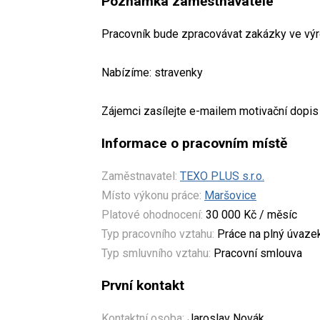
Poznámka zaměstnavatele
Pracovník bude zpracovávat zakázky ve výro
Nabízíme: stravenky
Zájemci zasílejte e-mailem motivační dopis 
Informace o pracovním místě
Zaměstnavatel:
TEXO PLUS s.r.o.
Místo výkonu práce:
Maršovice
Platové ohodnocení:
30 000 Kč / měsíc
Typ pracovního vztahu:
Práce na plný úvaze
Typ smluvního vztahu:
Pracovní smlouva
První kontakt
Kontaktní osoba:
Jaroslav Novák