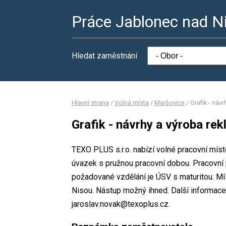
Práce Jablonec nad N
Hledat zaměstnání
Hlavní strana
/
Volná místa
/
Maršovice
/
Grafik - náv
Grafik - návrhy a výroba re
TEXO PLUS s.r.o. nabízí volné pracovní místo
úvazek s pružnou pracovní dobou. Pracovn
požadované vzdělání je ÚSV s maturitou. Mí
Nisou. Nástup možný ihned. Další informace
jaroslav.novak@texoplus.cz.