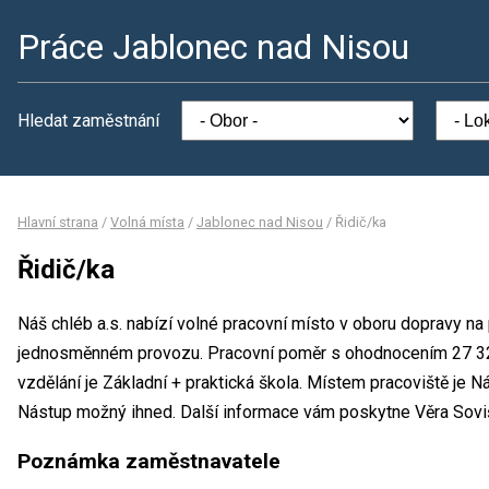
Práce Jablonec nad Nisou
Hledat zaměstnání
Hlavní strana
/
Volná místa
/
Jablonec nad Nisou
/
Řidič/ka
Řidič/ka
Náš chléb a.s. nabízí volné pracovní místo v oboru dopravy na 
jednosměnném provozu. Pracovní poměr s ohodnocením 27 3
vzdělání je Základní + praktická škola. Místem pracoviště je N
Nástup možný ihned. Další informace vám poskytne Věra Sovi
Poznámka zaměstnavatele