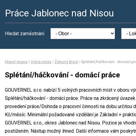
Práce Jablonec nad Nisou
Hledat zaměstnání
Hlavní strana
/
Volná místa
/
Železný Brod
/
Splétání/háčkování - domácí pr
Splétání/háčkování - domácí práce
GOUVERNEL s.r.o. nabízí 5 volných pracovních míst v oboru vý
Splétání/háčkování - domácí práce. Práce na zkrácený úvazek
provedení práce/Dohoda o pracovní činnosti na dobu určitou
Kč/měsíc. Minimální požadované vzdělání je Základní + prakti
GOUVERNEL s.r.o., okres Jablonec nad Nisou. Pozice je vhodn
postižením. Nástup možný ihned. Další informace vám poskytne 