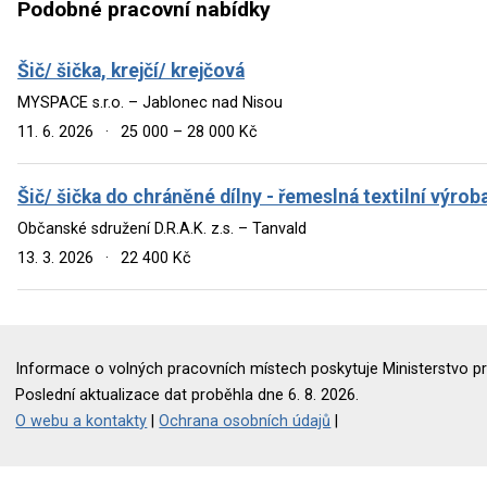
Podobné pracovní nabídky
Šič/ šička, krejčí/ krejčová
MYSPACE s.r.o. – Jablonec nad Nisou
11. 6. 2026
·
25 000 – 28 000 Kč
Šič/ šička do chráněné dílny - řemeslná textilní výrob
Občanské sdružení D.R.A.K. z.s. – Tanvald
13. 3. 2026
·
22 400 Kč
Informace o volných pracovních místech poskytuje Ministerstvo pr
Poslední aktualizace dat proběhla dne 6. 8. 2026.
O webu a kontakty
|
Ochrana osobních údajů
|