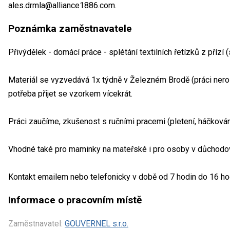
ales.drmla@alliance1886.com.
Poznámka zaměstnavatele
Přivýdělek - domácí práce - splétání textilních řetízků z přízí
Materiál se vyzvedává 1x týdně v Železném Brodě (práci nero
potřeba přijet se vzorkem vícekrát.
Práci zaučíme, zkušenost s ručními pracemi (pletení, háčkování
Vhodné také pro maminky na mateřské i pro osoby v důchodo
Kontakt emailem nebo telefonicky v době od 7 hodin do 16 ho
Informace o pracovním místě
Zaměstnavatel:
GOUVERNEL s.r.o.