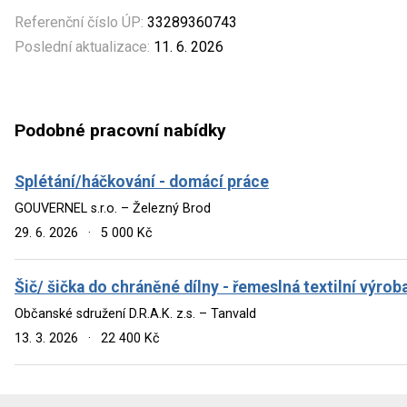
Referenční číslo ÚP:
33289360743
Poslední aktualizace:
11. 6. 2026
Podobné pracovní nabídky
Splétání/háčkování - domácí práce
GOUVERNEL s.r.o. – Železný Brod
29. 6. 2026
·
5 000 Kč
Šič/ šička do chráněné dílny - řemeslná textilní výrob
Občanské sdružení D.R.A.K. z.s. – Tanvald
13. 3. 2026
·
22 400 Kč