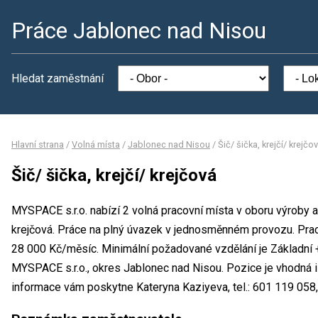
Práce Jablonec nad Nisou
Hledat zaměstnání
Hlavní strana
/
Volná místa
/
Jablonec nad Nisou
/
Šič/ šička, krejčí/ krejčo
Šič/ šička, krejčí/ krejčová
MYSPACE s.r.o. nabízí 2 volná pracovní místa v oboru výroby a 
krejčová. Práce na plný úvazek v jednosměnném provozu. Pr
28 000 Kč/měsíc. Minimální požadované vzdělání je Základní +
MYSPACE s.r.o., okres Jablonec nad Nisou. Pozice je vhodná i
informace vám poskytne Kateryna Kaziyeva, tel.: 601 119 05