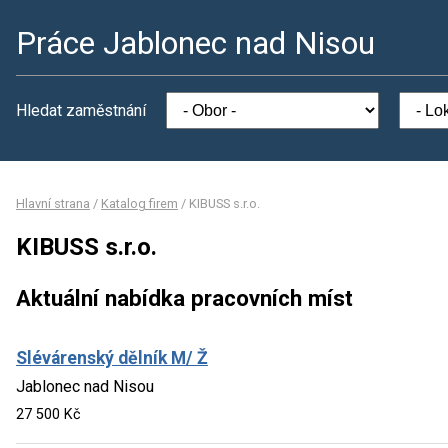
Práce Jablonec nad Nisou
Hledat zaměstnání
Hlavní strana
/
Katalog firem
/
KIBUSS s.r.o.
KIBUSS s.r.o.
Aktuální nabídka pracovních míst
Slévárenský dělník M/ Ž
Jablonec nad Nisou
27 500 Kč