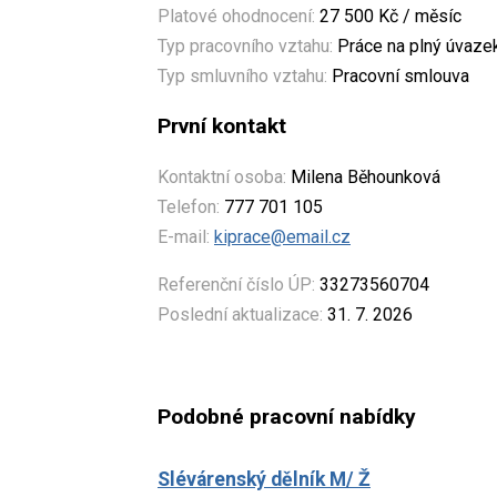
Platové ohodnocení:
27 500 Kč / měsíc
Typ pracovního vztahu:
Práce na plný úvaze
Typ smluvního vztahu:
Pracovní smlouva
První kontakt
Kontaktní osoba:
Milena Běhounková
Telefon:
777 701 105
E-mail:
kiprace@email.cz
Referenční číslo ÚP:
33273560704
Poslední aktualizace:
31. 7. 2026
Podobné pracovní nabídky
Slévárenský dělník M/ Ž