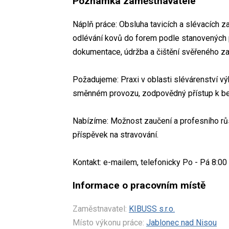
Poznámka zaměstnavatele
Náplň práce: Obsluha tavicích a slévacích zař
odlévání kovů do forem podle stanovených po
dokumentace, údržba a čištění svěřeného za
Požadujeme: Praxi v oblasti slévárenství vý
směnném provozu, zodpovědný přístup k b
Nabízíme: Možnost zaučení a profesního růst
příspěvek na stravování.
Kontakt: e-mailem, telefonicky Po - Pá 8:00 
Informace o pracovním místě
Zaměstnavatel:
KIBUSS s.r.o.
Místo výkonu práce:
Jablonec nad Nisou