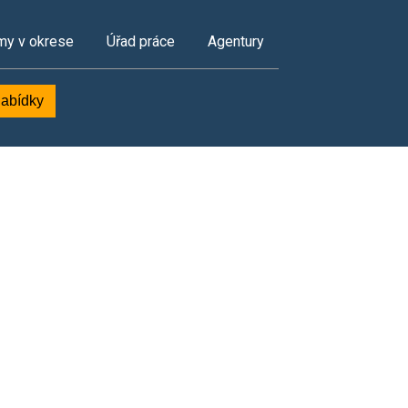
my v okrese
Úřad práce
Agentury
nabídky