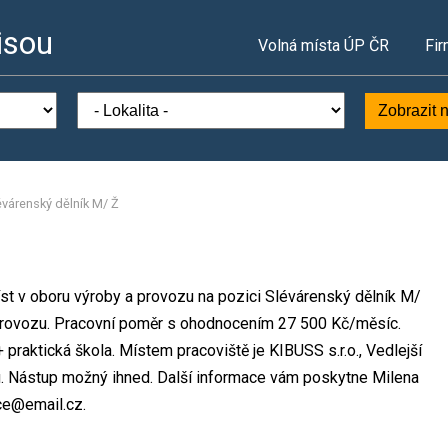
isou
Volná místa ÚP ČR
Fir
Zobrazit 
évárenský dělník M/ Ž
íst v oboru výroby a provozu na pozici Slévárenský dělník M/
rovozu. Pracovní poměr s ohodnocením 27 500 Kč/měsíc.
praktická škola. Místem pracoviště je KIBUSS s.r.o., Vedlejší
u. Nástup možný ihned. Další informace vám poskytne Milena
ace@email.cz.