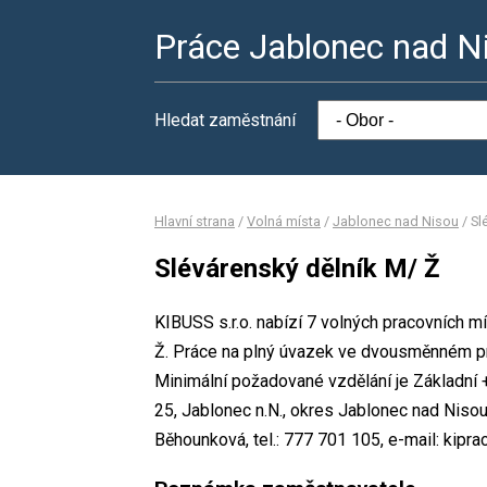
Práce Jablonec nad N
Hledat zaměstnání
Hlavní strana
/
Volná místa
/
Jablonec nad Nisou
/
Sl
Slévárenský dělník M/ Ž
KIBUSS s.r.o. nabízí 7 volných pracovních m
Ž. Práce na plný úvazek ve dvousměnném p
Minimální požadované vzdělání je Základní + 
25, Jablonec n.N., okres Jablonec nad Niso
Běhounková, tel.: 777 701 105, e-mail: kipr