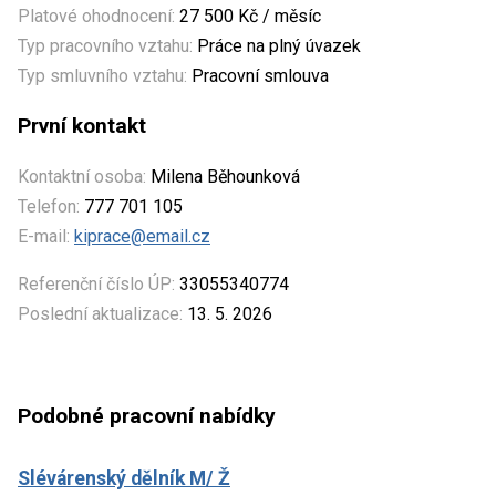
Platové ohodnocení:
27 500 Kč / měsíc
Typ pracovního vztahu:
Práce na plný úvazek
Typ smluvního vztahu:
Pracovní smlouva
První kontakt
Kontaktní osoba:
Milena Běhounková
Telefon:
777 701 105
E-mail:
kiprace@email.cz
Referenční číslo ÚP:
33055340774
Poslední aktualizace:
13. 5. 2026
Podobné pracovní nabídky
Slévárenský dělník M/ Ž