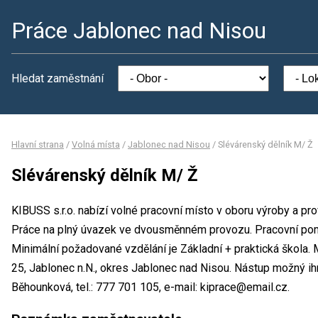
Práce Jablonec nad Nisou
Hledat zaměstnání
Hlavní strana
/
Volná místa
/
Jablonec nad Nisou
/
Slévárenský dělník M/ Ž
Slévárenský dělník M/ Ž
KIBUSS s.r.o. nabízí volné pracovní místo v oboru výroby a pr
Práce na plný úvazek ve dvousměnném provozu. Pracovní po
Minimální požadované vzdělání je Základní + praktická škola. M
25, Jablonec n.N., okres Jablonec nad Nisou. Nástup možný i
Běhounková, tel.: 777 701 105, e-mail: kiprace@email.cz.