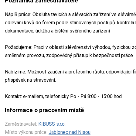
Poznámka zaměstnavatele
Náplň práce: Obsluha tavicích a slévacích zařízení ve slévárně,
odlévání kovů do forem podle stanovených postupů. kontrola k
dokumentace, údržba a čištění svěřeného zařízení
Požadujeme: Praxi v oblasti slévárenství výhodou, fyzickou zd
směnném provozu, zodpovědný přístup k bezpečnosti práce
Nabízíme: Možnost zaučení a profesního růstu, odpovídající f
příspěvek na stravování.
Kontakt: e-mailem, telefonicky Po - Pá 8:00 - 15:00 hod.
Informace o pracovním místě
Zaměstnavatel:
KIBUSS s.r.o.
Místo výkonu práce:
Jablonec nad Nisou